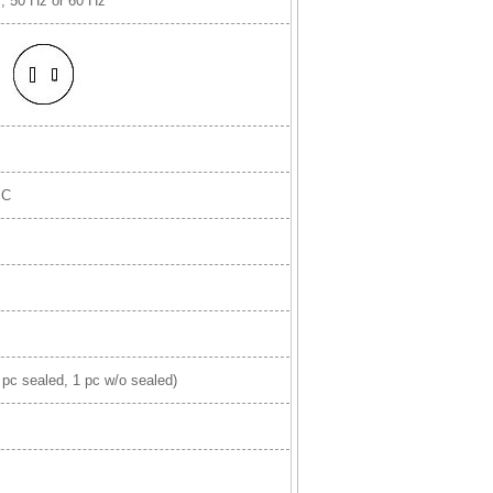
, 50 Hz or 60 Hz
MC
pc sealed, 1 pc w/o sealed)