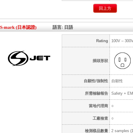
回上方
S-mark (日本認證)
語言: 日語
Rating
100V – 300V
插頭形狀
自願性/強制性
自願性
所需檢驗報告
Safety + E
當地代理商
○
工廠檢查
○
檢測樣品數量
2 samples (1