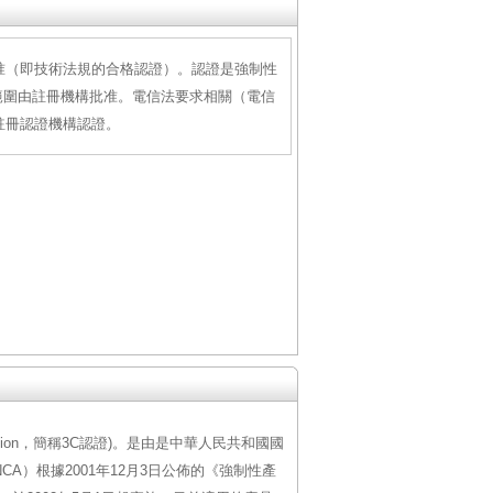
准（即技術法規的合格認證）。認證是強制性
範圍由註冊機構批准。電信法要求相關（電信
註冊認證機構認證。
fication，簡稱3C認證)。是由是中華人民共和國國
A）根據2001年12月3日公佈的《強制性產