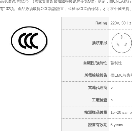
品認證管理規定》（國家質量監督檢驗檢疫總局令第5號）制定，由CNCA執行，
有132項。產品必須取得CCC認證證書，並標示CCC的標誌，才可在中國出貨
Rating
220V, 50 Hz
插頭形狀
自願性/強制性
強制性
所需檢驗報告
僅EMC報告
當地代理商
○
工廠檢查
○
檢測樣品數量
15~20 samp
證書有效期
5 years