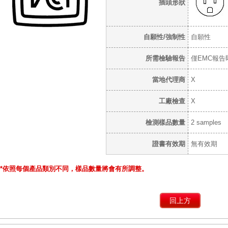
插頭形狀
自願性/強制性
自願性
所需檢驗報告
僅EMC報告
當地代理商
X
工廠檢查
X
檢測樣品數量
2 samples
證書有效期
無有效期
*依照每個產品類別不同，樣品數量將會有所調整。
回上方