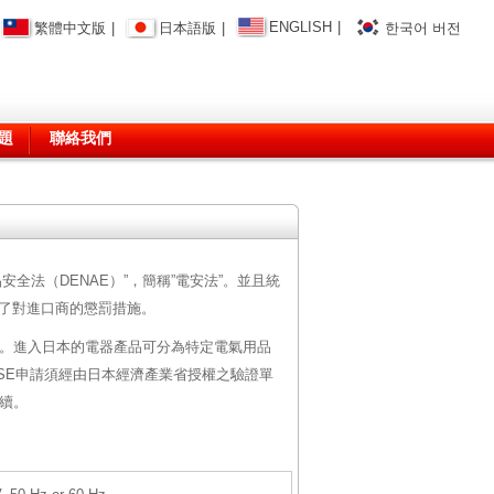
ENGLISH
|
繁體中文版
|
日本語版
|
한국어 버전
題
聯絡我們
品安全法（DENAE）”，簡稱”電安法”。並且統
ls）標誌，加強了對進口商的懲罰措施。
標誌。進入日本的電器產品可分為特定電氣用品
目），PSE申請須經由日本經濟產業省授權之驗證單
手續。