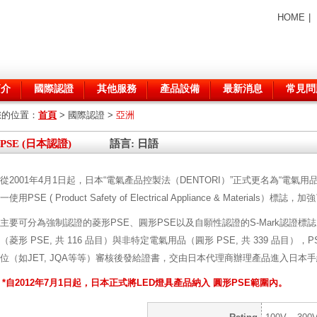
HOME
|
簡介
國際認證
其他服務
產品設備
最新消息
常見問
您的位置：
首頁
>
國際認證
>
亞洲
PSE (日本認證)
語言: 日語
從2001年4月1日起，日本“電氣產品控製法（DENTORI）”正式更名為“電氣用
一使用PSE ( Product Safety of Electrical Appliance & Materia
主要可分為強制認證的菱形PSE、圓形PSE以及自願性認證的S-Mark認證
（菱形 PSE, 共 116 品目）與非特定電氣用品（圓形 PSE, 共 339 品
位（如JET, JQA等等）審核後發給證書，交由日本代理商辦理產品進入日本
*自2012年7月1日起，日本正式將LED燈具產品納入 圓形PSE範圍內。