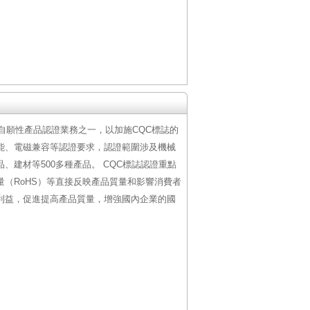
自願性產品認證業務之一，以加施CQC標誌的
能、電磁兼容等認證要求，認證範圍涉及機械
、建材等500多種產品。 CQC標誌認證重點
（RoHS）等直接反映產品質量和影響消費者
利益，促進提高產品質量，增強國內企業的國