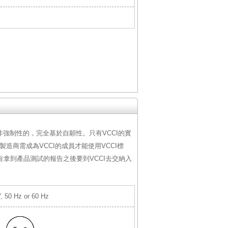
是非強制性的，完全基於自願性。只有VCCI的實
造商需成為VCCI的成員才能使用VCCI標
拿到產品測試的報告之後要到VCCI去交納入
, 50 Hz or 60 Hz