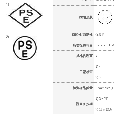
Rating
100V – 300V
1)
插頭形狀
自願性/強制性
強制性
2)
所需檢驗報告
Safety + E
當地代理商
○
1) ○
工廠檢查
2) X
檢測樣品數量
2 samples(1 
1) 3~7年
證書有效期
2) 無有效期