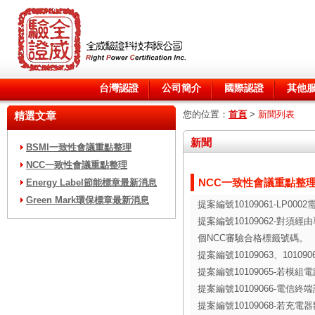
台灣認證
公司簡介
國際認證
其他
您的位置：
首頁
>
新聞列表
精選文章
新聞
BSMI一致性會議重點整理
NCC一致性會議重點整理
NCC一致性會議重點整
Energy Label節能標章最新消息
Green Mark環保標章最新消息
提案編號10109061-LP0
提案編號10109062-對
個NCC審驗合格標籤號碼。
提案編號10109063、10
提案編號10109065-若模
提案編號10109066-電
提案編號10109068-若充