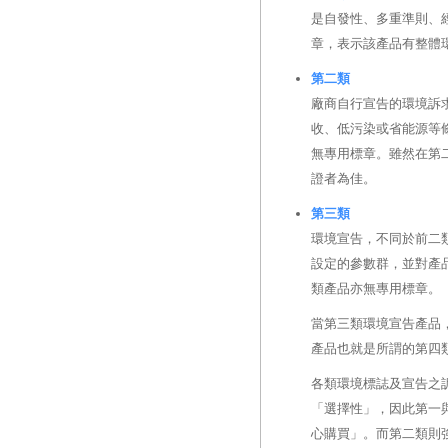
是自發性、多重準則、
章，表示該產品有整體環境優越性（ 
第二類
廠商自行宣告的環境訴
收、低污染或省能源等
無專用標章。雖然在第
證者為佳。
第三類
環境宣告，不同於前二
設定的參數群，並對產
類產品亦無專用標章。
當第三類環境宣告產品
產品也就是所謂的第四
各類環境標誌及宣告之
「選擇性」，因此第一
心購買」。而第二類則